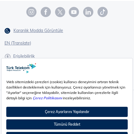
Karanlık Modda Görüntüle
EN (Translate)
Erişilebilirlik
İşaret Dili Çevirisi
Gizlilik - Güvenlik ve KVKK
Çerez Ayarları