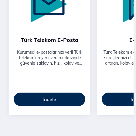
Türk Telekom E-Posta
E-
Kurumsal e-postalarınızı yerli Türk
Turk Telekom e-iş
Telekom'un yerli veri merkezinde
süreçlerinizi dijita
güvenle saklayın, hızlı, kolay ve
artıran, kolay eri
gelişmiş kurumsal e-posta kullanarak
çözümlerimizle i
şirketinizin gücünü arttırın.
İncele
İn