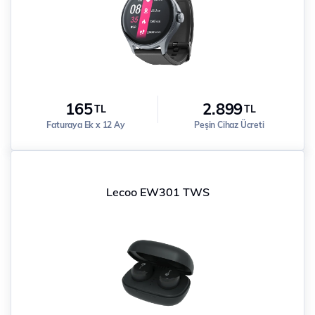
165
2.899
TL
TL
Faturaya Ek x 12 Ay
Peşin Cihaz Ücreti
Lecoo EW301 TWS