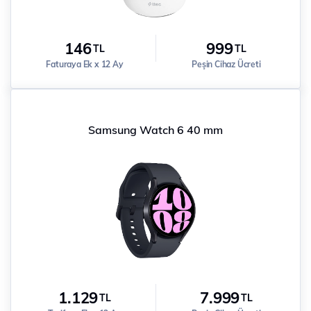
146
999
TL
TL
Faturaya Ek x 12 Ay
Peşin Cihaz Ücreti
Samsung Watch 6 40 mm
1.129
7.999
TL
TL