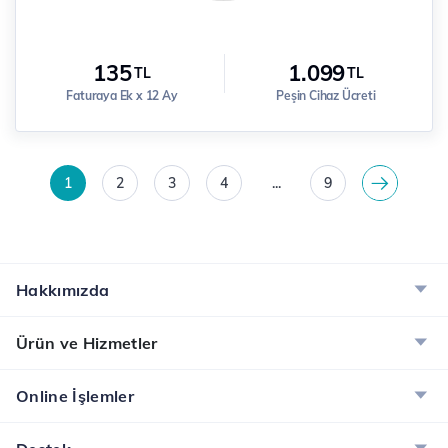
135
1.099
TL
TL
Faturaya Ek x 12 Ay
Peşin Cihaz Ücreti
1
2
3
4
...
9
>
Hakkımızda
Ürün ve Hizmetler
Online İşlemler