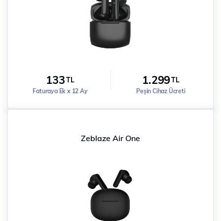
133
1.299
TL
TL
Faturaya Ek x 12 Ay
Peşin Cihaz Ücreti
Zeblaze Air One