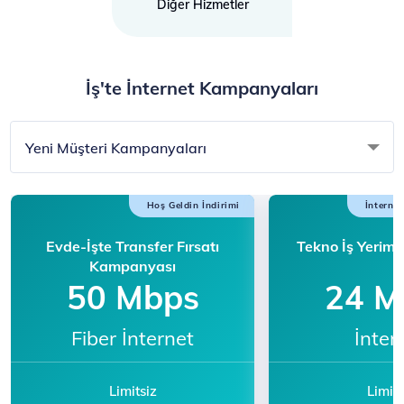
Diğer Hizmetler
İş'te İnternet Kampanyaları
Yeni Müşteri Kampanyaları
Hoş Geldin İndirimi
İnterne
Evde-İşte Transfer Fırsatı
Tekno İş Yerim
Kampanyası
50 Mbps
24 M
Fiber İnternet
İnter
Limitsiz
Limits