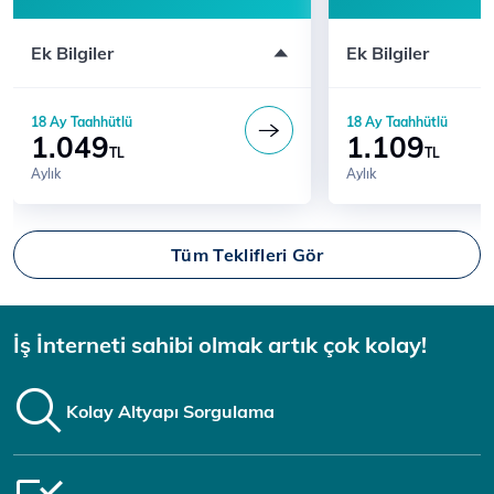
Bağlantı Ücreti Yok
Yalın Erişim Dahil F
Ek Bilgiler
Ek Bilgiler
İndirimli Dakika Paketleri
Ücretsiz Kurulum
Yalın Erişim Dahil Fiyat
Türk Telekom'a Geç
Varan İndirim
Ücretsiz Kurulum
18 Ay Taahhütlü
18 Ay Taahhütlü
Modem ücreti dahil 
Modem ücreti dahil değildir
1.049
1.109
18 Ay Taahhütlü
TL
TL
Aylık
Aylık
Tüm Teklifleri Gör
İş İnterneti sahibi olmak artık çok kolay!
Kolay Altyapı Sorgulama