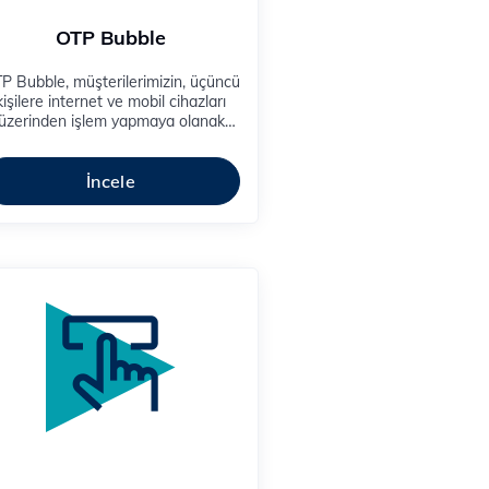
OTP Bubble
​OTP Bubble, müşterilerimizin, üçüncü
kişilere internet ve mobil cihazları
üzerinden işlem yapmaya olanak
sağlayan “tek kullanımlık
ifre/parola” ve benzeri, içeriklerinin
iletimi için tasarlanmıştır.
İncele