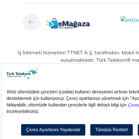
Çö
Hizmet Kalitesi Raporları
Ver
Türk Telekom Afet Tedbirleri
Ver
Vizyon & Değerlerimiz
San
Yön
Dij
Mic
İş İnterneti hizmetleri TTNET A.Ş. tarafından, Mobil 
E-
sunulmaktadır. Türk Telekom® marka
Bul
Yeni abonelik ve numara taşıma başvurularında mobil
Hiz
Pla
Pro
Do
Karanlık Modda Görüntüle
EN (Translate)
Yaz
Hiz
Yen
Gizlilik - Güvenlik ve KVKK
Çerez Ayarları
Dij
Cih