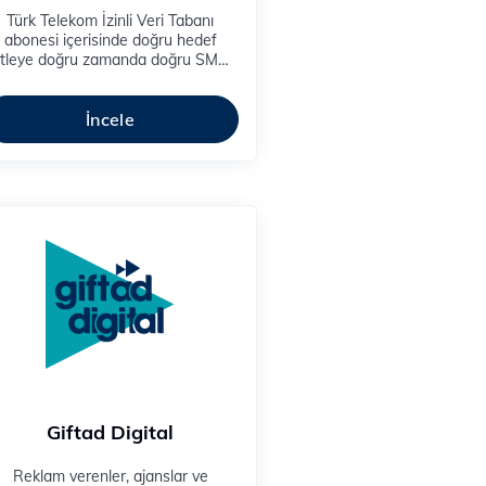
Türk Telekom İzinli Veri Tabanı
abonesi içerisinde doğru hedef
itleye doğru zamanda doğru SMS,
MS veya Sesli Mesajla ulaşmanızı
sağlar.​
İncele
Giftad Digital
Reklam verenler, ajanslar ve