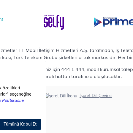
zümler
i Merkezi & Bulut
i Merkezlerimiz
al Veri Merkezi
etilen Hizmetler
ital Depo Kurumsal
rosoft 365
hizmetler TT Mobil İletişim Hizmetleri A.Ş. tarafından, İş Tel
posta
sı, Türk Telekom Grubu şirketleri ortak markasıdır. Her bir Ş
ut Tabanlı Yedekleme
 bireysel talepleriniz için 444 1 444, mobil kurumsal talepler
meti
444 0375 numaralı hattan tarafınıza ulaşılacaktır.
tform as a Service(PaaS)
fesyonel Servisler
nanım
Erişilebilirlik
İşaret Dili Çevirisi
ılım
metler
i Nesil Şehirler
ital Dönüşüm Katalogları
azlar