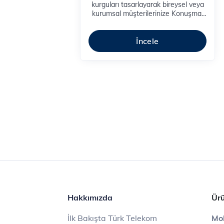
kurguları tasarlayarak bireysel veya
kurumsal müşterilerinize Konuşma,
SMS veya internet paketi hediye
edebilirsiniz.
İncele
Hakkımızda
Ürü
İlk Bakışta Türk Telekom
Mob