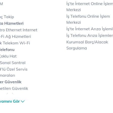
IM
İş'te İnternet Online İşle
Merkezi
İş Telefonu Online İşlem
ç Takip
Merkezi
a Hizmetleri
İş'te İnternet Arıza İşleml
ro Ethernet Internet
İş Telefonu Arıza İşlemler
Fi Ağ Hizmetleri
Kurumsal Borç/Alacak
k Telekom Wi-Fi
Sorgulama
Telefonu
Çoklu Hat
Sanal Santral
'lü Özel Servis
maraları
er Güvenlik
etilen Güvenlik
metleri
er Güvenlik Merkezi
vamını Gör
terilerimize Özel