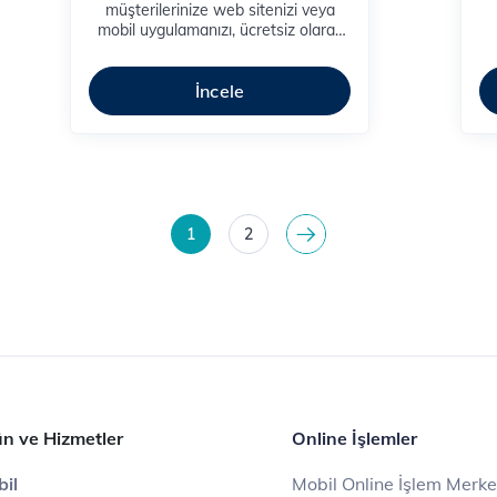
müşterilerinize web sitenizi veya
mobil uygulamanızı, ücretsiz olarak
ziyaret etme şansı sunabilir; böylece
daha olumlu bir müşteri deneyimi
yaşatabilirsiniz.
İncele
1
2
>
n ve Hizmetler
Online İşlemler
il
Mobil Online İşlem Merke