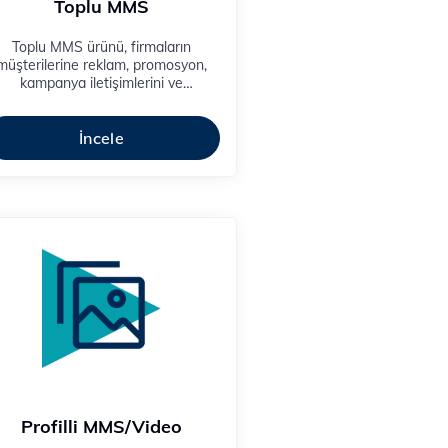
Toplu MMS
​​​Toplu MMS ürünü, firmaların
müşterilerine reklam, promosyon,
kampanya iletişimlerini ve
ilgilendirici mesajlarını toplu olarak
ulaştırma imkanı sağlar.
İncele
Profilli MMS/Video