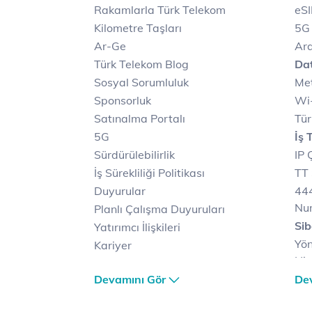
Rakamlarla Türk Telekom
eS
Kilometre Taşları
5G
Ar-Ge
Ara
Türk Telekom Blog
Dat
Sosyal Sorumluluk
Met
Sponsorluk
Wi-
Satınalma Portalı
Tür
5G
İş 
Sürdürülebilirlik
IP 
İş Sürekliliği Politikası
TT 
Duyurular
444
Nu
Planlı Çalışma Duyuruları
Sib
Yatırımcı İlişkileri
Yön
Kariyer
Hiz
Türk Telekom Satış ve
Sib
Devamını Gör
De
Dağıtım
Müş
Türk Telekom Finansal