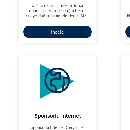
Türk Telekom İzinli Veri Tabanı
abonesi içerisinde doğru hedef
kitleye doğru zamanda doğru SMS,
k
MMS veya Sesli Mesajla ulaşmanızı
M
sağlar.​
İncele
Sponsorlu İnternet
Sponsorlu İnternet Servisi ile;