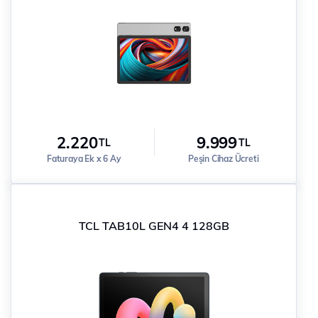
2.220
9.999
TL
TL
Faturaya Ek x 6 Ay
Peşin Cihaz Ücreti
TCL TAB10L GEN4 4 128GB