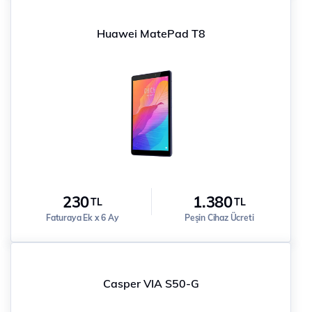
Huawei MatePad T8
230
1.380
TL
TL
Faturaya Ek x 6 Ay
Peşin Cihaz Ücreti
Casper VIA S50-G