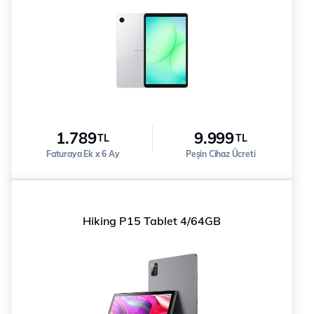
1.789
9.999
TL
TL
Faturaya Ek x 6 Ay
Peşin Cihaz Ücreti
Hiking P15 Tablet 4/64GB