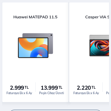
Huawei MATEPAD 11.5
Casper VIA S
2.999
13.999
2.220
TL
TL
TL
Faturaya Ek x 6 Ay
Peşin Cihaz Ücreti
Faturaya Ek x 6 Ay
Peş