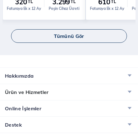
320
3.299
610
TL
TL
TL
Faturaya Ek x 12 Ay
Peşin Cihaz Ücreti
Faturaya Ek x 12 Ay
Peş
Tümünü Gör
Hakkımızda
Ürün ve Hizmetler
Online İşlemler
Destek