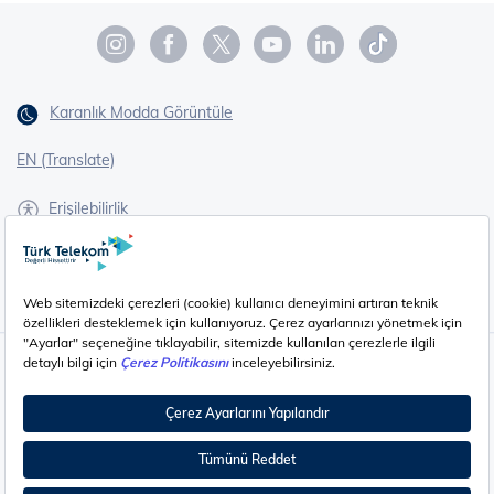
Karanlık Modda Görüntüle
EN (Translate)
Erişilebilirlik
İşaret Dili Çevirisi
Gizlilik - Güvenlik ve KVKK
Çerez Ayarları