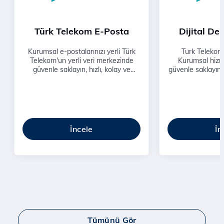
Türk Telekom E-Posta
Dijital D
Kurumsal e-postalarınızı yerli Türk
Turk Telekom’
Telekom'un yerli veri merkezinde
Kurumsal hizmet
güvenle saklayın, hızlı, kolay ve
güvenle saklayın.
gelişmiş kurumsal e-posta kullanarak
erişilebilirli
şirketinizin gücünü arttırın.
hizmeti
İncele
İn
Tümünü Gör