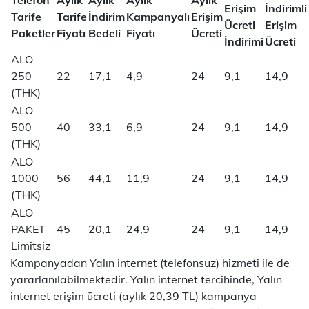
Telefon
Aylık
Aylık
Aylık
Aylık
Erişim
İndirimli
Tarife
Tarife
İndirim
Kampanyalı
Erişim
Ücreti
Erişim
Paketler
Fiyatı
Bedeli
Fiyatı
Ücreti
İndirimi
Ücreti
ALO
250
22
17,1
4,9
24
9,1
14,9
(THK)
ALO
500
40
33,1
6,9
24
9,1
14,9
(THK)
ALO
1000
56
44,1
11,9
24
9,1
14,9
(THK)
ALO
PAKET
45
20,1
24,9
24
9,1
14,9
Limitsiz
Kampanyadan Yalın internet (telefonsuz) hizmeti ile de
yararlanılabilmektedir. Yalın internet tercihinde, Yalın
internet erişim ücreti (aylık 20,39 TL) kampanya