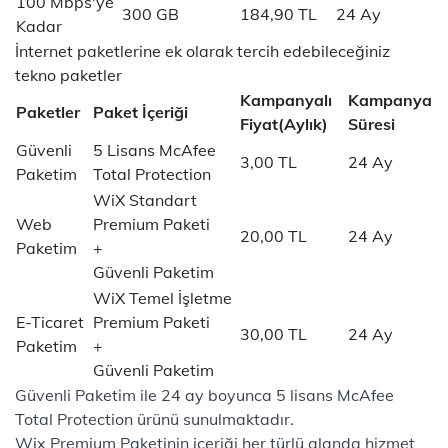
100 Mbps'ye
300 GB
184,90 TL
24 Ay
Kadar
İnternet paketlerine ek olarak tercih edebileceğiniz
tekno paketler
Kampanyalı
Kampanya
Paketler
Paket İçeriği
Fiyat(Aylık)
Süresi
Güvenli
5 Lisans McAfee
3,00 TL
24 Ay
Paketim
Total Protection
WiX Standart
Web
Premium Paketi
20,00 TL
24 Ay
Paketim
+
Güvenli Paketim
WiX Temel İşletme
E-Ticaret
Premium Paketi
30,00 TL
24 Ay
Paketim
+
Güvenli Paketim
Güvenli Paketim ile 24 ay boyunca 5 lisans McAfee
Total Protection ürünü sunulmaktadır.
Wix Premium Paketinin içeriği her türlü alanda hizmet