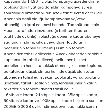
kapsamında 14,90 TL olup kampanya ücretlendirme
tablosundaki fiyatlara dahildir. Kampanya süresi
sonrasında hizmetin yürürlükteki tarife ücreti geçerlidir.
Abonenin dahil olduğu kampanyanın ve/veya
aboneliğinin iptal edilmesi halinde; Taahhütname'nin
Abone tarafından imzalandığı tarihten itibaren
taahhüde aykırılığın oluştuğu döneme kadar aboneye
sağlanan indirim, cihaz veya diğer faydaların
bedellerinin tahsil edilmemiş kısmının toplamı
Abone'den tahsil edilecektir. Ancak aboneden taahhüt
kapsamında tahsil edileceği belirlenen hizmet
bedellerinin henüz tahakkuk etmemiş kısmının toplamı,
bu tutardan düşük olması halinde düşük olan tutar
aboneden tahsil edilecektir. Ek olarak, varsa bağlantı
ücretinin, taksitli satılan cihaz/servis/ürünlerin kalan
taksitlerinin toplamı ayrıca tahsil edilir.
16Mbps'e kadar, 24Mbps'e kadar, 35Mbps'e kadar,
50Mbps'e kadar ve 100Mbps'e kadar hızlarda sunulan
200GB-300GB aylık indirme/download hakkı içeren