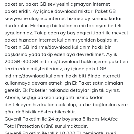
paketler, paket GB seviyesini aşmayan internet
paketleridir. Ay içinde download miktarı Paket GB
seviyesine ulaşınca internet hizmeti ay sonuna kadar
durdurulur. Herhangi bir kullanım miktarı aşım bedeli
uygulanmaz. Takip eden ay başlangıcı itibari ile mevcut
paket hızından internet kullanımı yeniden başlatılır.
Paketin GB indirme/download kullanım hakkı bir
başkasına yada takip eden aya devredilmez. Aylık
200GB-300GB indirme/download hakkı içeren paketleri
tercih eden müşterilerimiz, ay içinde paket GB
indirme/download kullanım hakkı bittiğinde interneti
kullanmaya devam etmek için Ek Paket satın almaları
gerekir. Ek Paketler hakkında detaylar için
tıklayınız
.
Abone, seçtiği paketin bağlantı hızına kadar
destekleyen hızı kullanacak olup, bu hız bağlanılan yere
göre değisiklik gösterebilecektir.
Güvenli Paketim ile 24 ay boyunca 5 lisans McAfee
Total Protection ürünü sunulmaktadır.
Güvenli Paketim ile yıllık 10.000 TL teminatlı işyeri