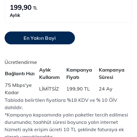
199,90
TL
Aylık
En Yakın Bayi
Ücretlendirme
Aylık
Kampanya
Kampanya
Bağlantı Hızı
Kullanım
Fiyatı
Süresi
75 Mbps'ye
LİMİTSİZ
199,90 TL
24 Ay
Kadar
Tabloda belirtilen fiyatlara %18 KDV ve % 10 ÖİV
dahildir.
*Kampanya kapsamında yalın paketler tercih edilmesi
durumunda; taahhüt süresi boyunca yalın internet
hizmeti aylık erişim ücreti 10 TL şeklinde faturaya ek
olarak yansıtılacaktır.