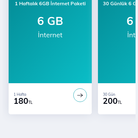
1 Haftalık 6GB İnternet Paketi
30 Günlük 6 GB
6 GB
6
İnternet
İnt
1 Hafta
30 Gün
180
200
TL
TL