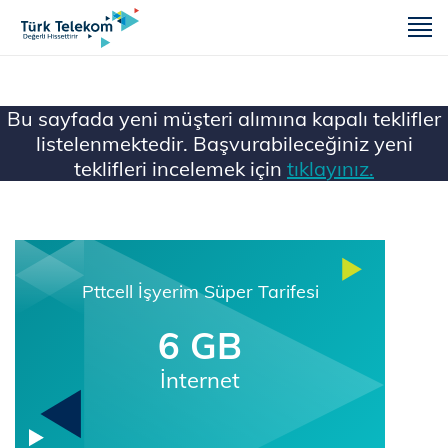
m
Bu sayfada yeni müşteri alımına kapalı teklifler
listelenmektedir. Başvurabileceğiniz yeni
teklifleri incelemek için
tıklayınız.
Ana Sayfa
Mobil
İş Birliği Tarifeleri
Pttcell İşyerim Süper Tarifesi
6 GB
İnternet