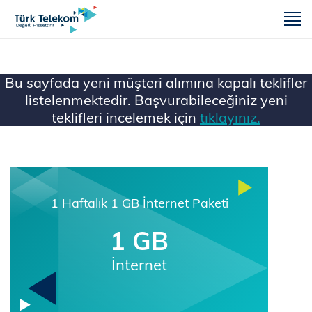
m
Bu sayfada yeni müşteri alımına kapalı teklifler
listelenmektedir. Başvurabileceğiniz yeni
teklifleri incelemek için
tıklayınız.
Ana Sayfa
Mobil
1 Haftalık 1 GB İnternet Paketi
1 GB
İnternet