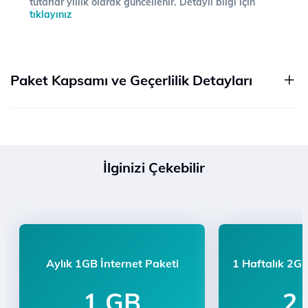
tutarlar yıllık olarak güncellenir. Detaylı bilgi için
tıklayınız
Paket Kapsamı ve Geçerlilik Detayları
İlginizi Çekebilir
Aylık 1GB İnternet Paketi
1 Haftalık 2GB
1 GB
2