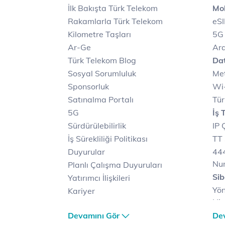
İlk Bakışta Türk Telekom
Mob
Rakamlarla Türk Telekom
eS
Kilometre Taşları
5G
Ar-Ge
Ara
Türk Telekom Blog
Dat
Sosyal Sorumluluk
Met
Sponsorluk
Wi-
Satınalma Portalı
Tür
5G
İş 
Sürdürülebilirlik
IP 
İş Sürekliliği Politikası
TT 
Duyurular
444
Nu
Planlı Çalışma Duyuruları
Sib
Yatırımcı İlişkileri
Yön
Kariyer
Hiz
Türk Telekom Satış ve
Sib
Devamını Gör
De
Dağıtım