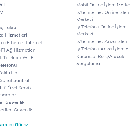
il
Mobil Online İşlem Merke
IM
İş'te İnternet Online İşle
Merkezi
İş Telefonu Online İşlem
ç Takip
Merkezi
a Hizmetleri
İş'te İnternet Arıza İşleml
ro Ethernet Internet
İş Telefonu Arıza İşlemler
Fi Ağ Hizmetleri
Kurumsal Borç/Alacak
k Telekom Wi-Fi
Sorgulama
Telefonu
Çoklu Hat
Sanal Santral
'lü Özel Servis
maraları
er Güvenlik
etilen Güvenlik
metleri
er Güvenlik Merkezi
vamını Gör