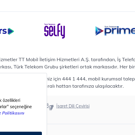
terilerimize Özel
zümler
i Merkezi & Bulut
i Merkezlerimiz
al Veri Merkezi
etilen Hizmetler
ital Depo Kurumsal
rosoft 365
hizmetler TT Mobil İletişim Hizmetleri A.Ş. tarafından, İş Tel
posta
sı, Türk Telekom Grubu şirketleri ortak markasıdır. Her bir Ş
ut Tabanlı Yedekleme
 bireysel talepleriniz için 444 1 444, mobil kurumsal talepler
meti
444 0375 numaralı hattan tarafınıza ulaşılacaktır.
tform as a Service(PaaS)
fesyonel Servisler
nanım
Erişilebilirlik
İşaret Dili Çevirisi
ılım
metler
i Nesil Şehirler
ital Dönüşüm Katalogları