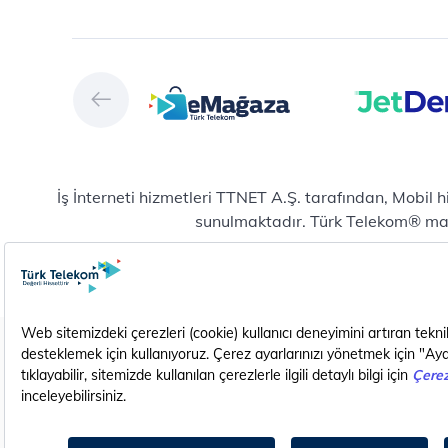
Müş
Türk Telekom Finansal
Çö
Hizmet Kalitesi Raporları
Ver
Türk Telekom Afet Tedbirleri
Ver
Vizyon & Değerlerimiz
San
Yön
Dij
Mic
İş İnterneti hizmetleri TTNET A.Ş. tarafından, Mobil 
E-
sunulmaktadır. Türk Telekom® marka
Bul
Yeni abonelik ve numara taşıma başvurularında mobil
Hiz
Pla
Pro
Do
Karanlık Modda Görüntüle
EN (Translate)
Yaz
Hiz
Yen
Dij
Gizlilik - Güvenlik ve KVKK
Çerez Ayarları