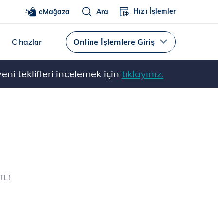
Hızlı İşlemler
eMağaza
Ara
Cihazlar
Online İşlemlere Giriş
ni teklifleri incelemek için
tıklayınız.
TL!