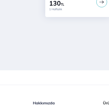
130
TL
1 Haftalık
Hakkımızda
Ürü