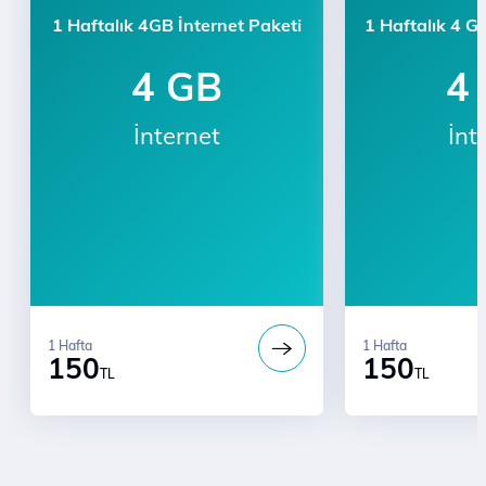
1 Haftalık 4GB İnternet Paketi
1 Haftalık 4 G
4 GB
4
İnternet
İnt
1 Hafta
1 Hafta
150
150
TL
TL