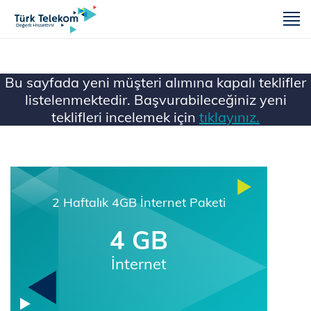
m
Bu sayfada yeni müşteri alımına kapalı teklifler
listelenmektedir. Başvurabileceğiniz yeni
teklifleri incelemek için
tıklayınız.
Ana Sayfa
Mobil
2 Haftalık 4GB İnternet Paketi
4 GB
İnternet