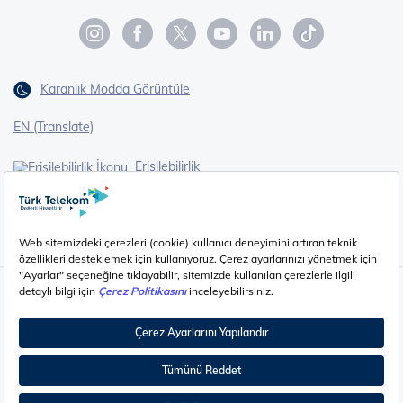
Karanlık Modda Görüntüle
EN (Translate)
Erişilebilirlik
İşaret Dili Çevirisi
Gizlilik - Güvenlik ve KVKK
Çerez Ayarları