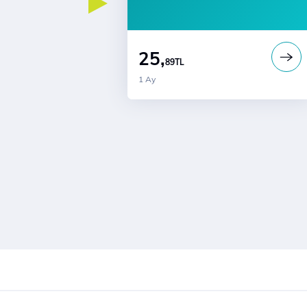
25,
89
TL
1 Ay