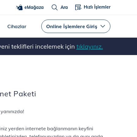
Hızlı İşlemler
eMağaza
Ara
Cihazlar
Online İşlemlere Giriş
ni teklifleri incelemek için
tıklayınız.
net Paketi
z yanınızda!
ğiniz yerden internete bağlanmanın keyfini
 tabletinizden, telefonunuzdan ya da aynı anda