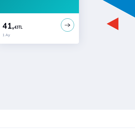
41,
43
TL
1 Ay