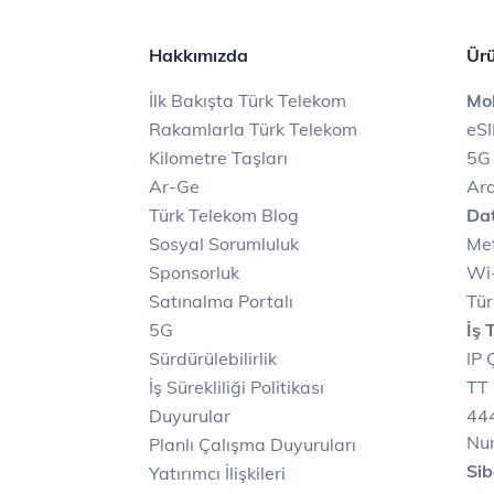
Hakkımızda
Ürü
İlk Bakışta Türk Telekom
Mob
Rakamlarla Türk Telekom
eS
Kilometre Taşları
5G
Ar-Ge
Ara
Türk Telekom Blog
Dat
Sosyal Sorumluluk
Met
Sponsorluk
Wi-
Satınalma Portalı
Tür
5G
İş 
Sürdürülebilirlik
IP 
İş Sürekliliği Politikası
TT 
Duyurular
444
Nu
Planlı Çalışma Duyuruları
Sib
Yatırımcı İlişkileri