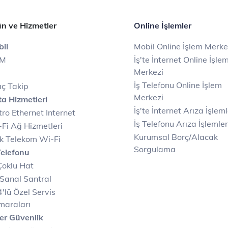
n ve Hizmetler
Online İşlemler
il
Mobil Online İşlem Merke
IM
İş'te İnternet Online İşle
Merkezi
İş Telefonu Online İşlem
ç Takip
Merkezi
a Hizmetleri
İş'te İnternet Arıza İşleml
ro Ethernet Internet
İş Telefonu Arıza İşlemler
Fi Ağ Hizmetleri
Kurumsal Borç/Alacak
k Telekom Wi-Fi
Sorgulama
Telefonu
Çoklu Hat
Sanal Santral
'lü Özel Servis
maraları
er Güvenlik