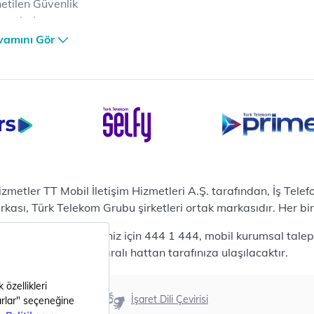
etilen Güvenlik
metleri
er Güvenlik Merkezi
vamını Gör
terilerimize Özel
zümler
i Merkezi & Bulut
i Merkezlerimiz
al Veri Merkezi
etilen Hizmetler
ital Depo Kurumsal
rosoft 365
hizmetler TT Mobil İletişim Hizmetleri A.Ş. tarafından, İş Tel
posta
sı, Türk Telekom Grubu şirketleri ortak markasıdır. Her bir Ş
ut Tabanlı Yedekleme
 bireysel talepleriniz için 444 1 444, mobil kurumsal talepler
meti
444 0375 numaralı hattan tarafınıza ulaşılacaktır.
tform as a Service(PaaS)
fesyonel Servisler
nanım
Erişilebilirlik
İşaret Dili Çevirisi
ılım