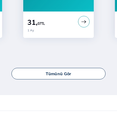
31,
07
TL
1 Ay
Tümünü Gör