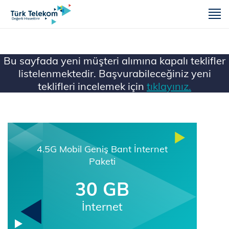
m
Bu sayfada yeni müşteri alımına kapalı teklifler
listelenmektedir. Başvurabileceğiniz yeni
teklifleri incelemek için
tıklayınız.
Ana Sayfa
Mobil
4.5G Mobil Geniş Bant İnternet
Paketi
30 GB
İnternet