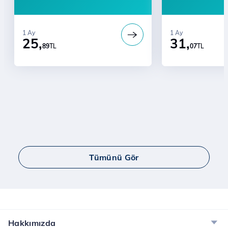
1 Ay
1 Ay
25,
31,
89
TL
07
TL
Tümünü Gör
Hakkımızda