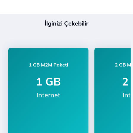
İlginizi Çekebilir
1 GB M2M Paketi
2 GB M
1 GB
2
İnternet
İnt