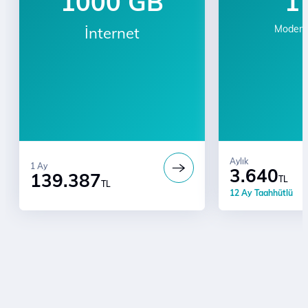
1000 GB
1
Modemli
İnternet
Aylık
1 Ay
3.640
139.387
TL
TL
12 Ay Taahhütlü