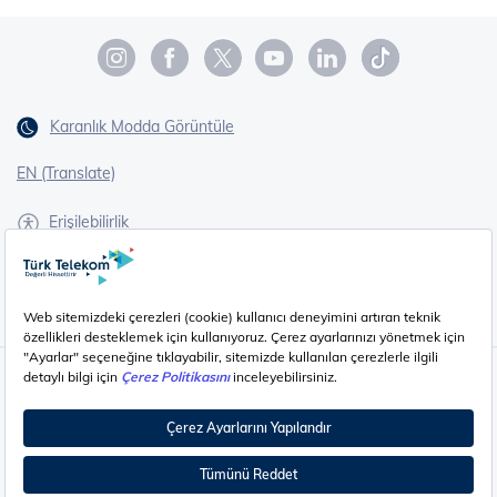
Karanlık Modda Görüntüle
EN (Translate)
Erişilebilirlik
İşaret Dili Çevirisi
Gizlilik - Güvenlik ve KVKK
Çerez Ayarları