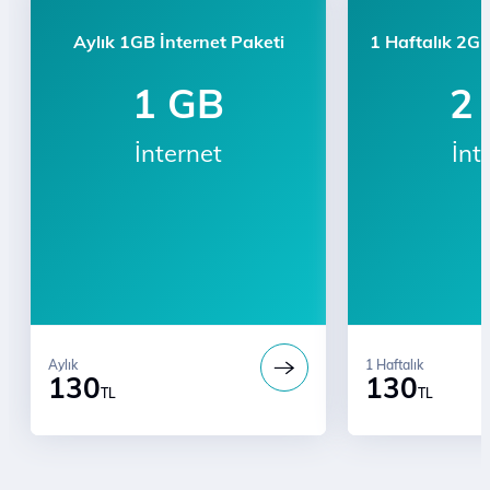
Aylık 1GB İnternet Paketi
1 Haftalık 2GB
1 GB
2
İnternet
İnt
Aylık
1 Haftalık
130
130
TL
TL