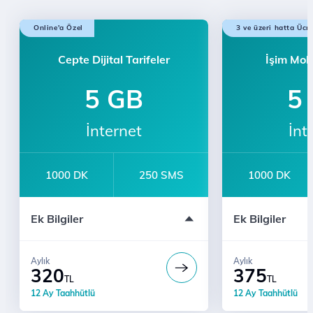
Online'a Özel
3 ve üzeri hatta Ücr
Cepte Dijital Tarifeler
İşim Mobi
5 GB
5
İnternet
İnt
1000 DK
250 SMS
1000 DK
e-dergi Üyeliği
e-dergi Üyeliği
Ek Bilgiler
Ek Bilgiler
Ücretsiz Dijital Kurye Hizmeti
12 Ay Taahhütl
Türk Telekom'lularla Sınırsız Konuşma
Türk Telekom'lu
Aylık
Aylık
320
375
TL
TL
12 Ay Taahhütlü
12 Ay Taahhütlü