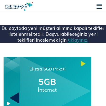
m
Bu sayfada yeni müşteri alımına kapalı teklifler
listelenmektedir. Başvurabileceğiniz yeni
teklifleri incelemek için
tıklayınız.
Ana Sayfa
Mobil
Ekstra 5GB Paketi
5GB
İnternet