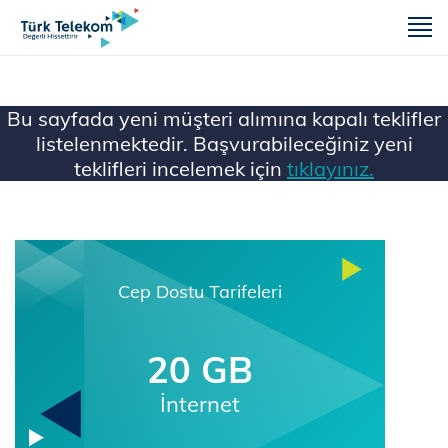
m
Bu sayfada yeni müşteri alımına kapalı teklifler
listelenmektedir. Başvurabileceğiniz yeni
teklifleri incelemek için
tıklayınız.
Ana Sayfa
Mobil
Cep Dostu Tarifeleri
20 GB
İnternet