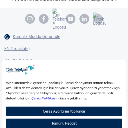
Karanlık Modda Görüntüle
EN (Translate)
Erişilebilirlik
İşaret Dili Çevirisi
Gizlilik - Güvenlik ve KVKK
Çerez Ayarları