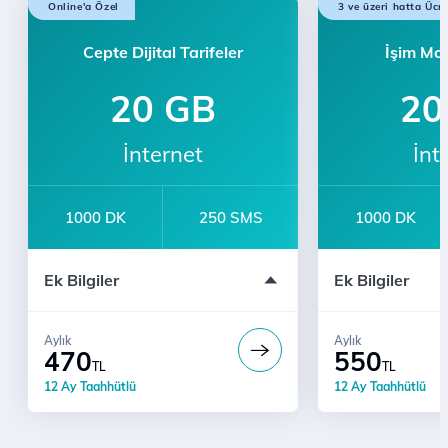
Online'a Özel
3 ve üzeri hatta Ücr
Cepte Dijital Tarifeler
İşim Mob
20 GB
20
İnternet
İnt
1000 DK
250 SMS
1000 DK
İlk 3 Ay 5 GB Hediye
e-dergi Üyeliği
Ek Bilgiler
Ek Bilgiler
e-dergi Üyeliği
12 Ay Taahhütl
Ücretsiz Dijital Kurye Hizmeti
Türk Telekom'lu
Türk Telekom'lularla Sınırsız Konuşma
Aylık
Aylık
470
550
TL
TL
12 Ay Taahhütlü
12 Ay Taahhütlü