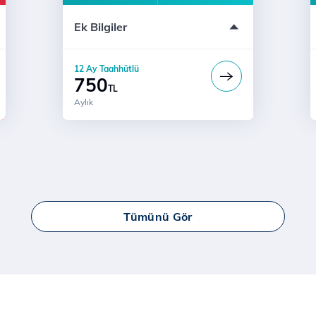
e-dergi Üyeliği
Ek Bilgiler
12 Ay Taahhütlü
Türk Telekom'lularla Sınırsız Konuşma
12 Ay Taahhütlü
a
750
TL
Aylık
Tümünü Gör