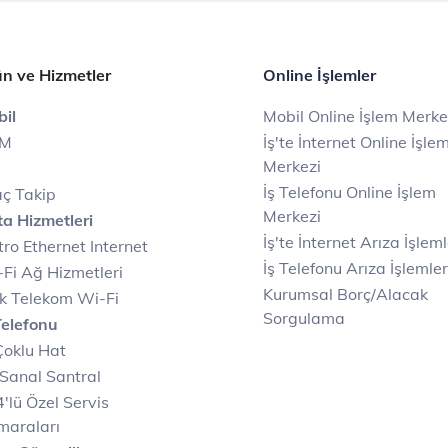
n ve Hizmetler
Online İşlemler
il
Mobil Online İşlem Merke
IM
İş'te İnternet Online İşle
Merkezi
İş Telefonu Online İşlem
ç Takip
Merkezi
a Hizmetleri
İş'te İnternet Arıza İşleml
ro Ethernet Internet
İş Telefonu Arıza İşlemler
Fi Ağ Hizmetleri
Kurumsal Borç/Alacak
k Telekom Wi-Fi
Sorgulama
Telefonu
Çoklu Hat
Sanal Santral
'lü Özel Servis
maraları