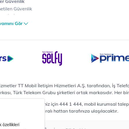
er Güvenlik
etilen Güvenlik
metleri
er Güvenlik Merkezi
vamını Gör
terilerimize Özel
zümler
i Merkezi & Bulut
i Merkezlerimiz
al Veri Merkezi
etilen Hizmetler
ital Depo Kurumsal
rosoft 365
hizmetler TT Mobil İletişim Hizmetleri A.Ş. tarafından, İş Tel
posta
sı, Türk Telekom Grubu şirketleri ortak markasıdır. Her bir Ş
ut Tabanlı Yedekleme
 bireysel talepleriniz için 444 1 444, mobil kurumsal talepler
meti
444 0375 numaralı hattan tarafınıza ulaşılacaktır.
tform as a Service(PaaS)
fesyonel Servisler
nanım