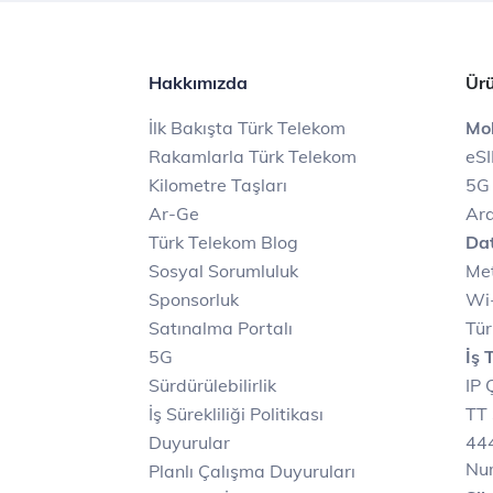
Hakkımızda
Ürü
İlk Bakışta Türk Telekom
Mob
Rakamlarla Türk Telekom
eS
Kilometre Taşları
5G
Ar-Ge
Ara
Türk Telekom Blog
Dat
Sosyal Sorumluluk
Met
Sponsorluk
Wi-
Satınalma Portalı
Tür
5G
İş 
Sürdürülebilirlik
IP 
İş Sürekliliği Politikası
TT 
Duyurular
444
Nu
Planlı Çalışma Duyuruları