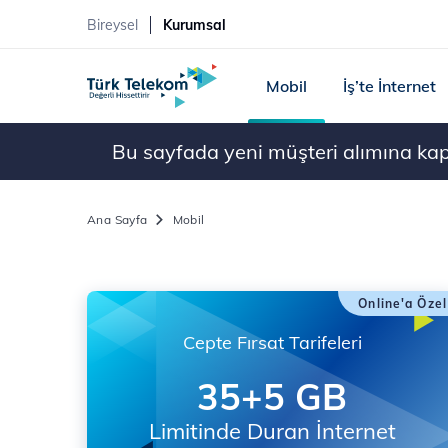
Bireysel
Kurumsal
Mobil
İş’te İnternet
Bu sayfada yeni müşteri alımına kapal
Ana Sayfa
Mobil
Online'a Özel
Cepte Fırsat Tarifeleri
35+5 GB
Limitinde Duran İnternet