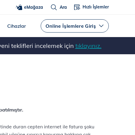
Hızlı İşlemler
eMağaza
Ara
Cihazlar
Online İşlemlere Giriş
ni teklifleri incelemek için
tıklayınız.
atılmıştır.
tinde duran cepten internet ile fatura şoku
bil yönüne sınırsız konuşma hakkına çok