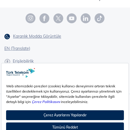
Karanlık Modda Görüntüle
EN (Translate)
Erişilebilirlik
İşaret Dili Çevirisi
Gizlilik - Güvenlik ve KVKK
Çerez Ayarları