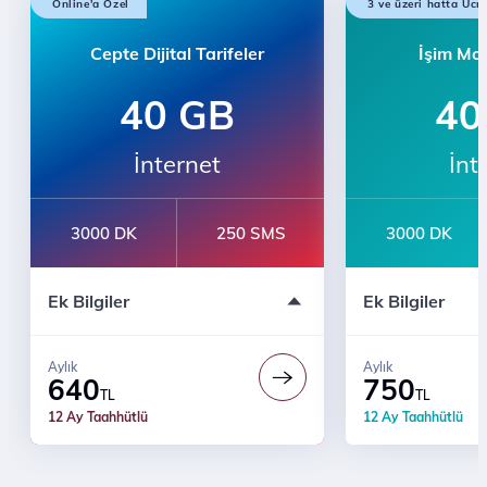
Online'a Özel
3 ve üzeri hatta Ücr
Cepte Dijital Tarifeler
İşim Mob
40 GB
40
İnternet
İnt
3000 DK
250 SMS
3000 DK
İlk 3 Ay 5 GB Hediye
e-dergi Üyeliği
Ek Bilgiler
Ek Bilgiler
Sınırsız WhatsApp Mesajlaşma
12 Ay Taahhütl
3 Ay Youtube Premium Üyeliği
Türk Telekom'lu
Prime Business Ayrıcalıkları
Aylık
Aylık
Türk Telekom'lularla Sınırsız Konuşma
640
750
TL
TL
Ücretsiz Dijital Kurye Hizmeti
12 Ay Taahhütlü
12 Ay Taahhütlü