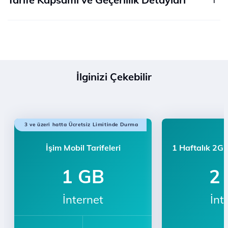
İlginizi Çekebilir
3 ve üzeri hatta Ücretsiz Limitinde Durma
İşim Mobil Tarifeleri
1 Haftalık 2GB
1 GB
2
İnternet
İnt