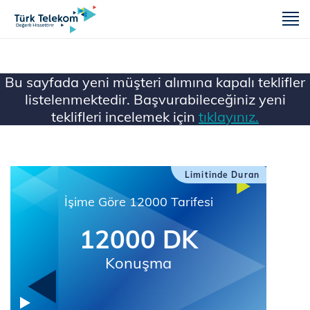
m
Bu sayfada yeni müşteri alımına kapalı teklifler
listelenmektedir. Başvurabileceğiniz yeni
teklifleri incelemek için
tıklayınız.
Ana Sayfa
Mobil
Limitinde Duran
İşime Göre 12000 Tarifesi
12000 DK
Konuşma