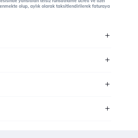
 tesisinde yansıtılan telsiz ruhsatname ücreti ve özel
cellenmekte olup, aylık olarak taksitlendirilerek faturaya