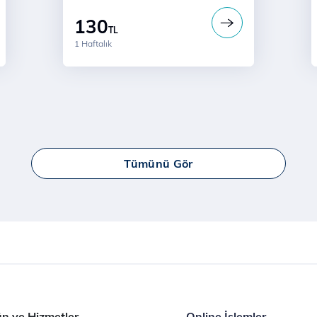
130
TL
1 Haftalık
Tümünü Gör
n ve Hizmetler
Online İşlemler