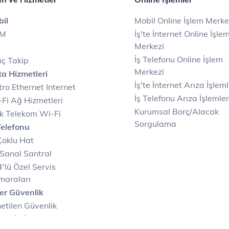
il
Mobil Online İşlem Merke
IM
İş'te İnternet Online İşle
Merkezi
İş Telefonu Online İşlem
ç Takip
Merkezi
a Hizmetleri
İş'te İnternet Arıza İşleml
ro Ethernet Internet
İş Telefonu Arıza İşlemler
Fi Ağ Hizmetleri
Kurumsal Borç/Alacak
k Telekom Wi-Fi
Sorgulama
Telefonu
Çoklu Hat
Sanal Santral
'lü Özel Servis
maraları
er Güvenlik
etilen Güvenlik
metleri