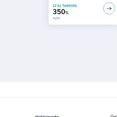
12 Ay Taahhütlü
350
TL
Aylık
Hakkımızda
Ürü