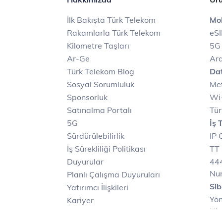
İlk Bakışta Türk Telekom
Mob
Rakamlarla Türk Telekom
eS
Kilometre Taşları
5G
Ar-Ge
Ara
Türk Telekom Blog
Dat
Sosyal Sorumluluk
Met
Sponsorluk
Wi-
Satınalma Portalı
Tür
5G
İş 
Sürdürülebilirlik
IP 
İş Sürekliliği Politikası
TT 
Duyurular
444
Nu
Planlı Çalışma Duyuruları
Sib
Yatırımcı İlişkileri
Yön
Kariyer
Hiz
Türk Telekom Satış ve