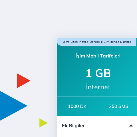
3 ve üzeri hatta Ücretsiz Limitinde Durma
İşim Mobil Tarifeleri
1 GB
İnternet
1000 DK
250 SMS
e-dergi Üyeliği
Ek Bilgiler
12 Ay Taahhütlü
Türk Telekom'lularla Sınırsız Konuşm