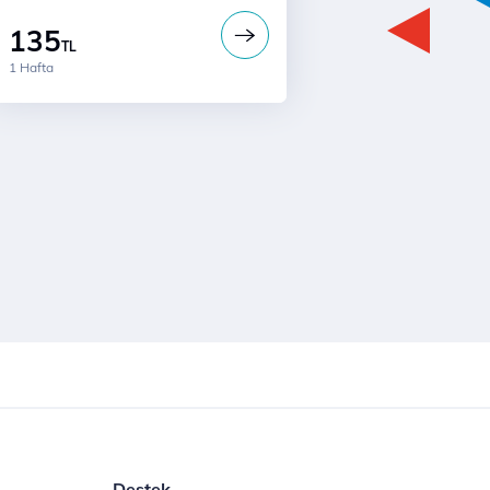
135
TL
1 Hafta
Destek