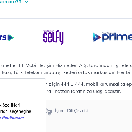
er Güvenlik Merkezi
vamını Gör
terilerimize Özel
zümler
i Merkezi & Bulut
i Merkezlerimiz
al Veri Merkezi
etilen Hizmetler
ital Depo Kurumsal
rosoft 365
hizmetler TT Mobil İletişim Hizmetleri A.Ş. tarafından, İş Tel
posta
sı, Türk Telekom Grubu şirketleri ortak markasıdır. Her bir Ş
ut Tabanlı Yedekleme
 bireysel talepleriniz için 444 1 444, mobil kurumsal talepler
meti
444 0375 numaralı hattan tarafınıza ulaşılacaktır.
tform as a Service(PaaS)
fesyonel Servisler
nanım
Erişilebilirlik
İşaret Dili Çevirisi
ılım
metler
i Nesil Şehirler