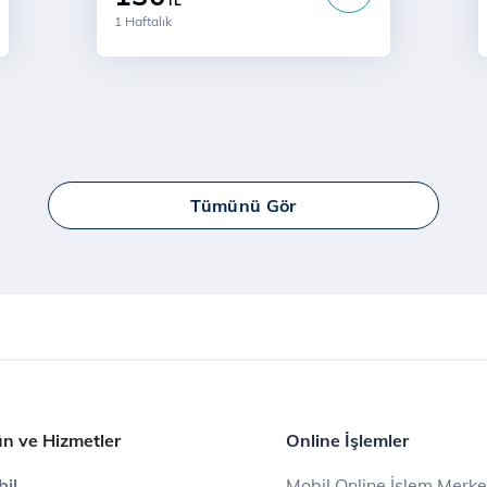
TL
1 Haftalık
Tümünü Gör
n ve Hizmetler
Online İşlemler
il
Mobil Online İşlem Merke