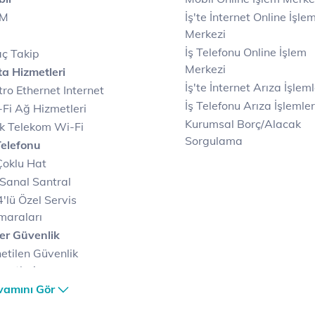
IM
İş'te İnternet Online İşle
Merkezi
İş Telefonu Online İşlem
ç Takip
Merkezi
a Hizmetleri
İş'te İnternet Arıza İşleml
ro Ethernet Internet
İş Telefonu Arıza İşlemler
Fi Ağ Hizmetleri
Kurumsal Borç/Alacak
k Telekom Wi-Fi
Sorgulama
Telefonu
Çoklu Hat
Sanal Santral
'lü Özel Servis
maraları
er Güvenlik
etilen Güvenlik
metleri
er Güvenlik Merkezi
vamını Gör
terilerimize Özel