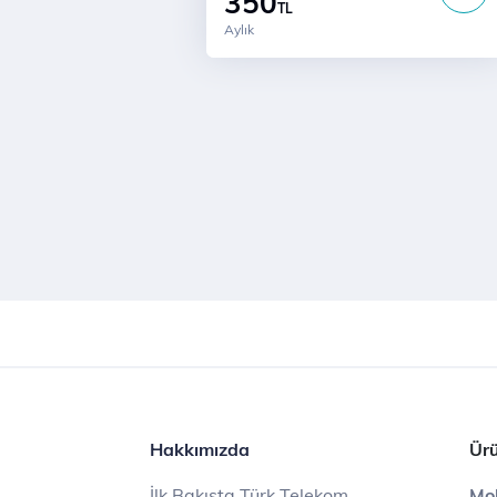
350
TL
Aylık
Hakkımızda
Ürü
İlk Bakışta Türk Telekom
Mob