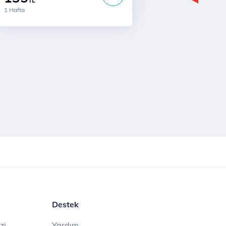
TL
1 Hafta
Destek
zi
Yardım