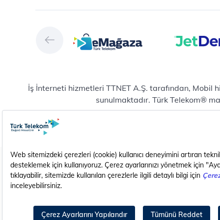
Çö
Hizmet Kalitesi Raporları
Ver
Türk Telekom Afet Tedbirleri
Ver
Vizyon & Değerlerimiz
San
Yön
Dij
Mic
İş İnterneti hizmetleri TTNET A.Ş. tarafından, Mobil 
E-
sunulmaktadır. Türk Telekom® marka
Bul
Yeni abonelik ve numara taşıma başvurularında mobil
Hiz
Pla
Pro
Do
Karanlık Modda Görüntüle
EN (Translate)
Yaz
Hiz
Yen
Dij
Gizlilik - Güvenlik ve KVKK
Çerez Ayarları