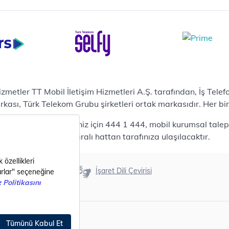
zümler
i Merkezi & Bulut
i Merkezlerimiz
al Veri Merkezi
etilen Hizmetler
ital Depo Kurumsal
rosoft 365
hizmetler TT Mobil İletişim Hizmetleri A.Ş. tarafından, İş Tel
posta
sı, Türk Telekom Grubu şirketleri ortak markasıdır. Her bir Ş
ut Tabanlı Yedekleme
 bireysel talepleriniz için 444 1 444, mobil kurumsal talepler
meti
444 0375 numaralı hattan tarafınıza ulaşılacaktır.
tform as a Service(PaaS)
fesyonel Servisler
nanım
Erişilebilirlik
İşaret Dili Çevirisi
ılım
metler
i Nesil Şehirler
ital Dönüşüm Katalogları