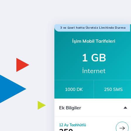
3 ve üzeri hatta Ücretsiz Limitinde Durma
İşim Mobil Tarifeleri
1 GB
İnternet
1000 DK
250 SMS
e-dergi Üyeliği
Ek Bilgiler
12 Ay Taahhütlü
Türk Telekom'lularla Sınırsız Konuşm
12 Ay Taahhütlü