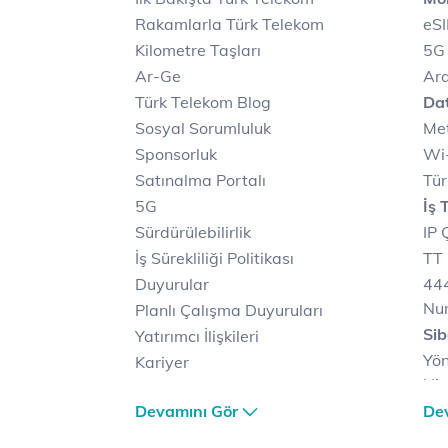
Rakamlarla Türk Telekom
eS
Kilometre Taşları
5G
Ar-Ge
Ara
Türk Telekom Blog
Dat
Sosyal Sorumluluk
Met
Sponsorluk
Wi-
Satınalma Portalı
Tür
5G
İş 
Sürdürülebilirlik
IP 
İş Sürekliliği Politikası
TT 
Duyurular
444
Nu
Planlı Çalışma Duyuruları
Sib
Yatırımcı İlişkileri
Yön
Kariyer
Hiz
Türk Telekom Satış ve
Sib
Devamını Gör
De
Dağıtım
Müş
Türk Telekom Finansal