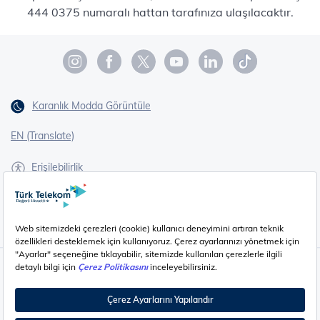
444 0375 numaralı hattan tarafınıza ulaşılacaktır.
Karanlık Modda Görüntüle
EN (Translate)
Erişilebilirlik
İşaret Dili Çevirisi
Gizlilik - Güvenlik ve KVKK
Çerez Ayarları