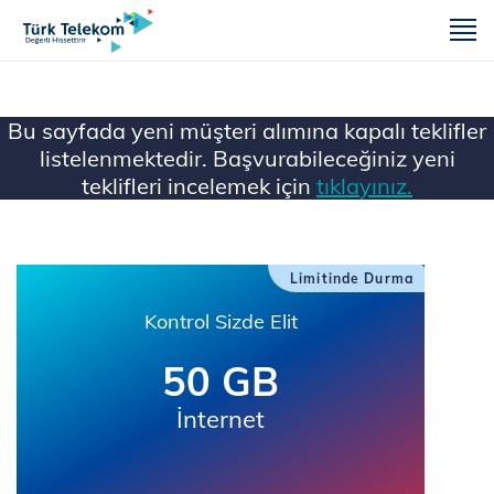
m
Bu sayfada yeni müşteri alımına kapalı teklifler
listelenmektedir. Başvurabileceğiniz yeni
teklifleri incelemek için
tıklayınız.
Ana Sayfa
Mobil
Limitinde Durma
Kontrol Sizde Elit
50 GB
İnternet