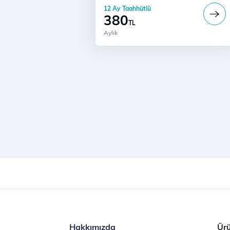
Türk Telekom'lularla Sınırsız Konuşm
12 Ay Taahhütlü
380
TL
Aylık
Hakkımızda
Ürü