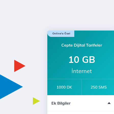
Online'a Özel
Cepte Dijital Tarifeler
10 GB
İnternet
1000 DK
250 SMS
İlk 3 Ay 5 GB Hediye
Ek Bilgiler
e-dergi Üyeliği
Ücretsiz Dijital Kurye Hizmeti