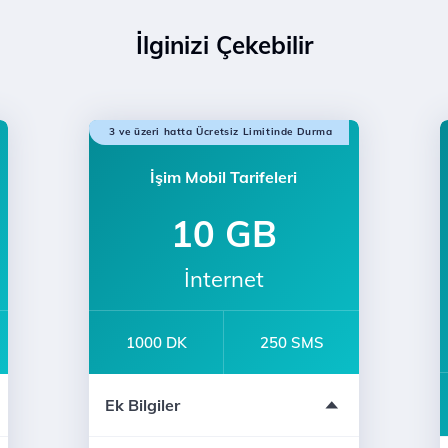
İlginizi Çekebilir
3 ve üzeri hatta Ücretsiz Limitinde Durma
İşim Mobil Tarifeleri
10 GB
İnternet
1000 DK
250 SMS
e-dergi Üyeliği
Ek Bilgiler
12 Ay Taahhütlü
Türk Telekom'lularla Sınırsız Konuşma