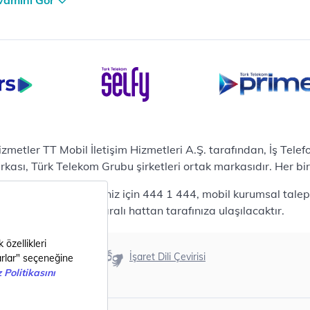
vamını Gör
terilerimize Özel
zümler
i Merkezi & Bulut
i Merkezlerimiz
al Veri Merkezi
etilen Hizmetler
ital Depo Kurumsal
rosoft 365
hizmetler TT Mobil İletişim Hizmetleri A.Ş. tarafından, İş Tel
posta
sı, Türk Telekom Grubu şirketleri ortak markasıdır. Her bir Ş
ut Tabanlı Yedekleme
 bireysel talepleriniz için 444 1 444, mobil kurumsal talepler
meti
444 0375 numaralı hattan tarafınıza ulaşılacaktır.
tform as a Service(PaaS)
fesyonel Servisler
nanım
Erişilebilirlik
İşaret Dili Çevirisi
ılım
metler
i Nesil Şehirler