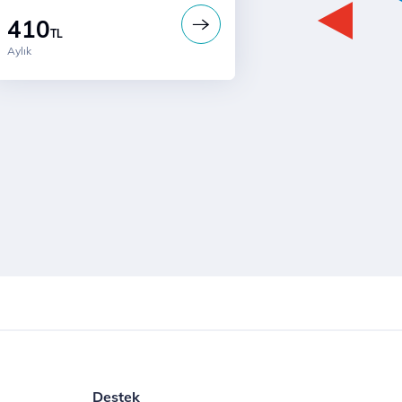
410
TL
Aylık
Destek