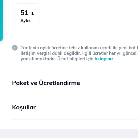
51
TL
Aylık
Tarifenin aylık ücretine telsiz kullanım ücreti ile yeni hat
iletişim vergisi dahil değildir. İlgili ücretler her yıl gün
yansıtılmaktadır. Ücret bilgileri için
tıklayınız
Paket ve Ücretlendirme
Koşullar