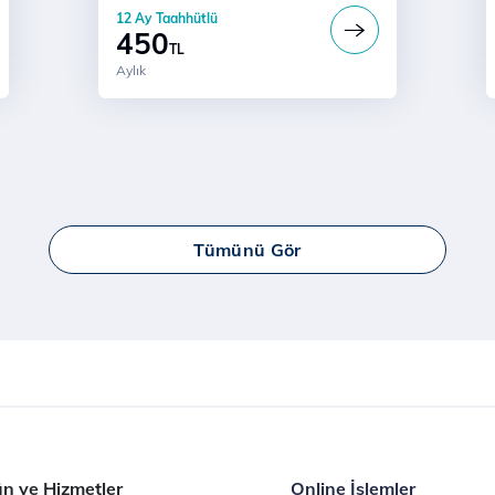
a
12 Ay Taahhütlü
450
TL
Aylık
Tümünü Gör
n ve Hizmetler
Online İşlemler