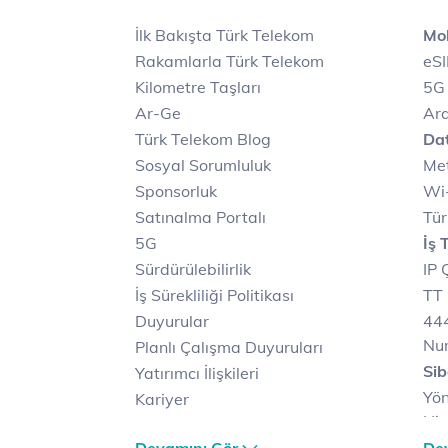
İlk Bakışta Türk Telekom
Mob
Rakamlarla Türk Telekom
eS
Kilometre Taşları
5G
Ar-Ge
Ara
Türk Telekom Blog
Dat
Sosyal Sorumluluk
Met
Sponsorluk
Wi-
Satınalma Portalı
Tür
5G
İş 
Sürdürülebilirlik
IP 
İş Sürekliliği Politikası
TT 
Duyurular
444
Nu
Planlı Çalışma Duyuruları
Sib
Yatırımcı İlişkileri
Yön
Kariyer
Hiz
Türk Telekom Satış ve
Sib