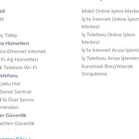
il
Mobil Online İşlem Merke
IM
İş'te İnternet Online İşle
Merkezi
İş Telefonu Online İşlem
ç Takip
Merkezi
a Hizmetleri
İş'te İnternet Arıza İşleml
ro Ethernet Internet
İş Telefonu Arıza İşlemler
Fi Ağ Hizmetleri
Kurumsal Borç/Alacak
k Telekom Wi-Fi
Sorgulama
Telefonu
Çoklu Hat
Sanal Santral
'lü Özel Servis
maraları
er Güvenlik
etilen Güvenlik
metleri
er Güvenlik Merkezi