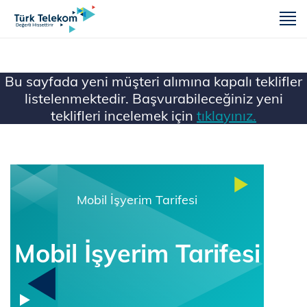
m
Bu sayfada yeni müşteri alımına kapalı teklifler
listelenmektedir. Başvurabileceğiniz yeni
teklifleri incelemek için
tıklayınız.
Ana Sayfa
Mobil
Mobil İşyerim Tarifesi
Mobil İşyerim Tarifesi