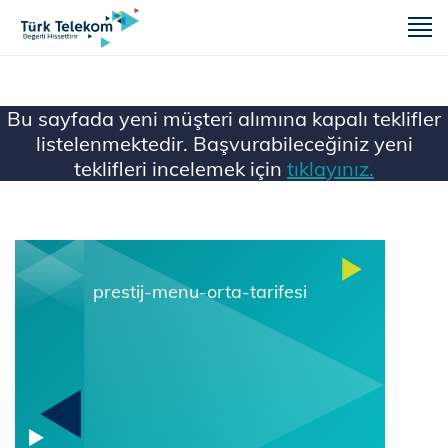
m
Bu sayfada yeni müşteri alımına kapalı teklifler
listelenmektedir. Başvurabileceğiniz yeni
teklifleri incelemek için
tıklayınız.
Ana Sayfa
Mobil
prestij-menu-orta-tarifesi