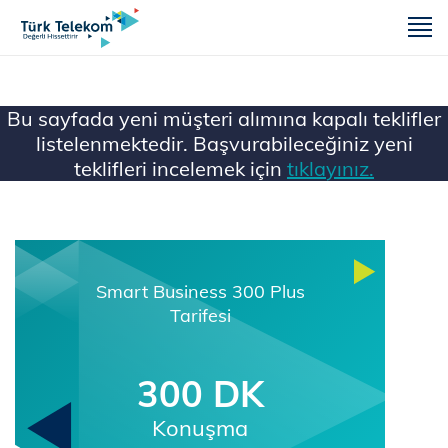
m
Bu sayfada yeni müşteri alımına kapalı teklifler
listelenmektedir. Başvurabileceğiniz yeni
teklifleri incelemek için
tıklayınız.
Ana Sayfa
Mobil
Smart Business 300 Plus
Tarifesi
300 DK
Konuşma