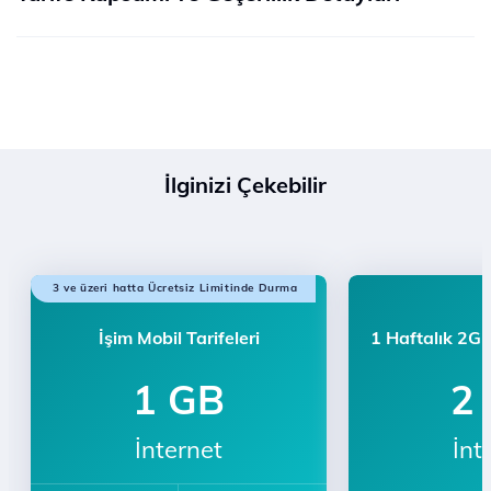
İlginizi Çekebilir
3 ve üzeri hatta Ücretsiz Limitinde Durma
İşim Mobil Tarifeleri
1 Haftalık 2GB
1 GB
2
İnternet
İnt