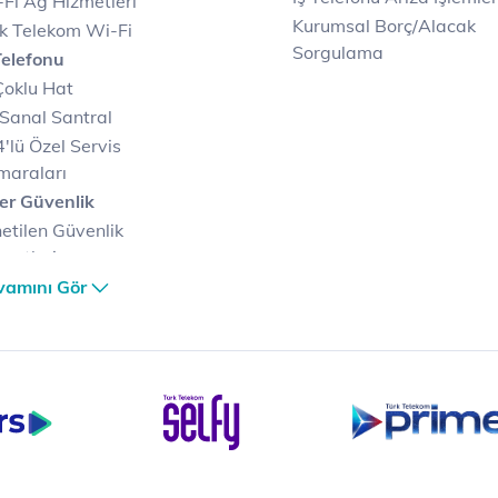
Fi Ağ Hizmetleri
Kurumsal Borç/Alacak
k Telekom Wi-Fi
Sorgulama
Telefonu
Çoklu Hat
Sanal Santral
'lü Özel Servis
maraları
er Güvenlik
etilen Güvenlik
metleri
er Güvenlik Merkezi
vamını Gör
terilerimize Özel
zümler
i Merkezi & Bulut
i Merkezlerimiz
al Veri Merkezi
etilen Hizmetler
ital Depo Kurumsal