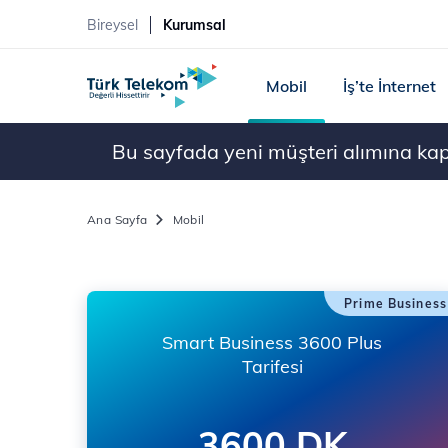
Bireysel
Kurumsal
Mobil
İş’te İnternet
Bu sayfada yeni müşteri alımına kapal
Ana Sayfa
Mobil
Prime Business
Smart Business 3600 Plus
Tarifesi
3600 DK