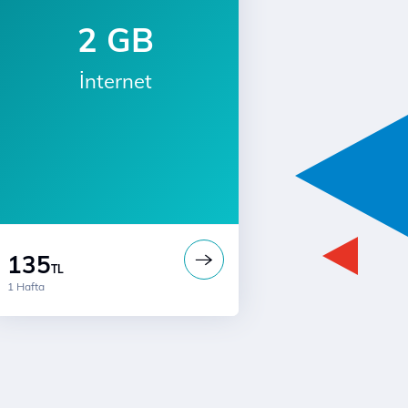
2 GB
İnternet
135
TL
1 Hafta