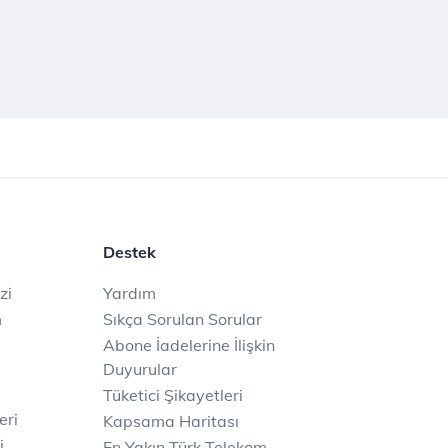
Destek
zi
Yardım
m
Sıkça Sorulan Sorular
Abone İadelerine İlişkin
Duyurular
Tüketici Şikayetleri
eri
Kapsama Haritası
i
En Yakın Türk Telekom