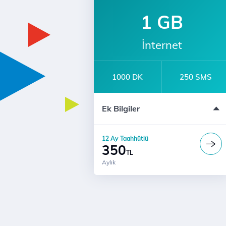
1 GB
İnternet
1000 DK
250 SMS
e-dergi Üyeliği
Ek Bilgiler
12 Ay Taahhütlü
Türk Telekom'lularla Sınırsız Konuşm
12 Ay Taahhütlü
350
TL
Aylık