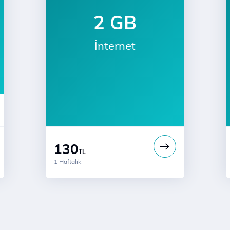
2 GB
İnternet
a
130
TL
1 Haftalık