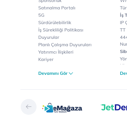
Sponsorluk
Wi-
Satınalma Portalı
Tür
5G
İş 
Sürdürülebilirlik
IP 
İş Sürekliliği Politikası
TT 
Duyurular
444
Nu
Planlı Çalışma Duyuruları
Sib
Yatırımcı İlişkileri
Yön
Kariyer
Hiz
Türk Telekom Satış ve
Sib
Devamını Gör
De
Dağıtım
Müş
Türk Telekom Finansal
Çö
Hizmet Kalitesi Raporları
Ver
Türk Telekom Afet Tedbirleri
Ver
Vizyon & Değerlerimiz
San
Yön
Dij