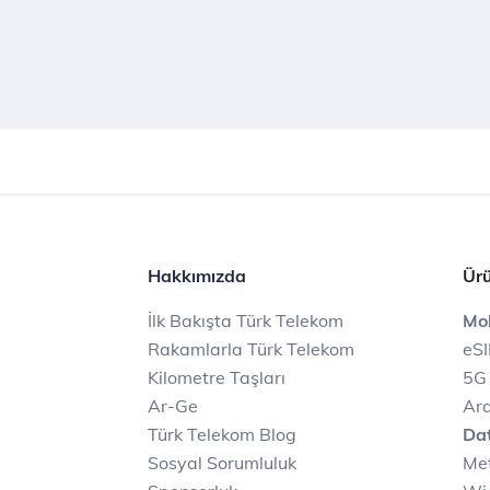
Hakkımızda
Ürü
İlk Bakışta Türk Telekom
Mob
Rakamlarla Türk Telekom
eS
Kilometre Taşları
5G
Ar-Ge
Ara
Türk Telekom Blog
Dat
Sosyal Sorumluluk
Met