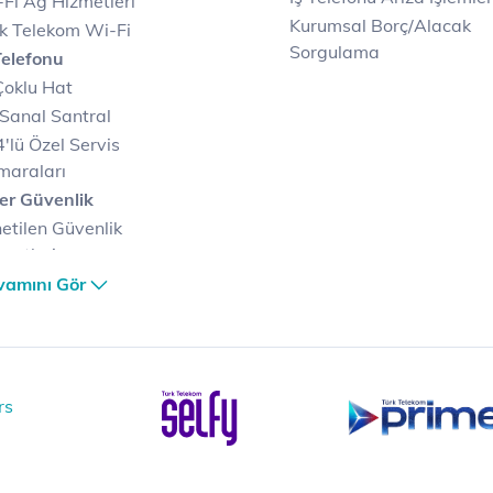
Fi Ağ Hizmetleri
Kurumsal Borç/Alacak
k Telekom Wi-Fi
Sorgulama
Telefonu
Çoklu Hat
Sanal Santral
'lü Özel Servis
maraları
er Güvenlik
etilen Güvenlik
metleri
er Güvenlik Merkezi
vamını Gör
terilerimize Özel
zümler
i Merkezi & Bulut
i Merkezlerimiz
al Veri Merkezi
etilen Hizmetler
ital Depo Kurumsal