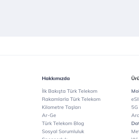
Hakkımızda
Ürü
İlk Bakışta Türk Telekom
Mob
Rakamlarla Türk Telekom
eS
Kilometre Taşları
5G
Ar-Ge
Ara
Türk Telekom Blog
Dat
Sosyal Sorumluluk
Met