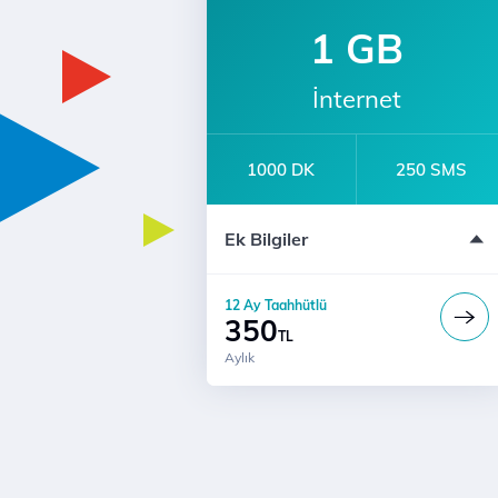
1 GB
İnternet
1000 DK
250 SMS
e-dergi Üyeliği
Ek Bilgiler
12 Ay Taahhütlü
Türk Telekom'lularla Sınırsız Konuşm
12 Ay Taahhütlü
350
TL
Aylık