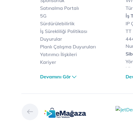
Sponsorluk
Wi-
Satınalma Portalı
Tür
5G
İş 
Sürdürülebilirlik
IP 
İş Sürekliliği Politikası
TT 
Duyurular
444
Nu
Planlı Çalışma Duyuruları
Sib
Yatırımcı İlişkileri
Yön
Kariyer
Hiz
Türk Telekom Satış ve
Sib
Devamını Gör
De
Dağıtım
Müş
Türk Telekom Finansal
Çö
Hizmet Kalitesi Raporları
Ver
Türk Telekom Afet Tedbirleri
Ver
Vizyon & Değerlerimiz
San
Yön
Dij