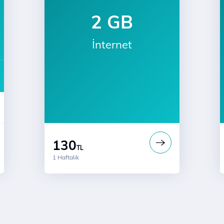
2 GB
İnternet
a
130
TL
1 Haftalık