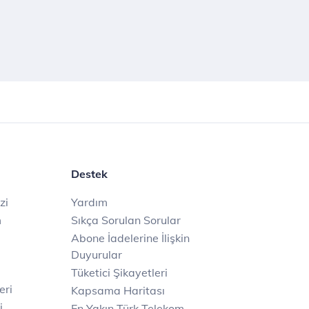
Destek
zi
Yardım
m
Sıkça Sorulan Sorular
Abone İadelerine İlişkin
Duyurular
Tüketici Şikayetleri
eri
Kapsama Haritası
i
En Yakın Türk Telekom