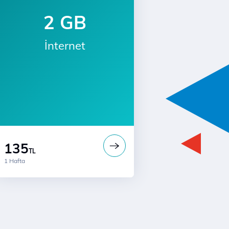
2 GB
İnternet
135
TL
1 Hafta