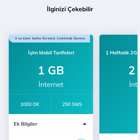
İlginizi Çekebilir
3 ve üzeri hatta Ücretsiz Limitinde Durma
İşim Mobil Tarifeleri
1 Haftalık 2GB
1 GB
2
İnternet
İnt
1000 DK
250 SMS
e-dergi Üyeliği
Ek Bilgiler
12 Ay Taahhütlü
Türk Telekom'lularla Sınırsız Konuşma