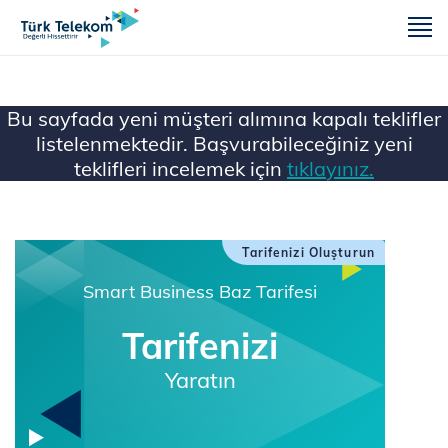
m
Bu sayfada yeni müşteri alımına kapalı teklifler
listelenmektedir. Başvurabileceğiniz yeni
teklifleri incelemek için
tıklayınız.
Ana Sayfa
Mobil
Tarifenizi Oluşturun
Smart Business Baz Tarifesi
Tarifenizi
Yaratın