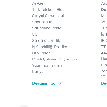
Ar-Ge
Ara
Türk Telekom Blog
Dat
Sosyal Sorumluluk
Met
Sponsorluk
Wi-
Satınalma Portalı
Tür
5G
İş 
Sürdürülebilirlik
IP 
İş Sürekliliği Politikası
TT 
Duyurular
444
Nu
Planlı Çalışma Duyuruları
Sib
Yatırımcı İlişkileri
Yön
Kariyer
Hiz
Türk Telekom Satış ve
Sib
Devamını Gör
De
Dağıtım
Müş
Türk Telekom Finansal
Çö
Hizmet Kalitesi Raporları
Ver
Türk Telekom Afet Tedbirleri