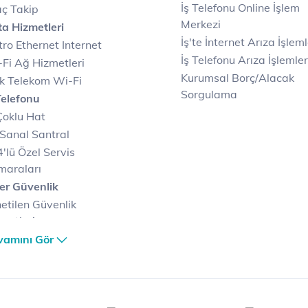
İş Telefonu Online İşlem
ç Takip
Merkezi
a Hizmetleri
İş'te İnternet Arıza İşleml
ro Ethernet Internet
İş Telefonu Arıza İşlemler
Fi Ağ Hizmetleri
Kurumsal Borç/Alacak
k Telekom Wi-Fi
Sorgulama
Telefonu
Çoklu Hat
Sanal Santral
'lü Özel Servis
maraları
er Güvenlik
etilen Güvenlik
metleri
er Güvenlik Merkezi
vamını Gör
terilerimize Özel
zümler
i Merkezi & Bulut