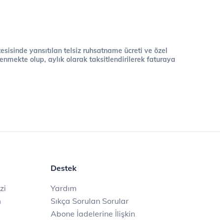
 tesisinde yansıtılan telsiz ruhsatname ücreti ve özel
cellenmekte olup, aylık olarak taksitlendirilerek faturaya
Destek
zi
Yardım
m
Sıkça Sorulan Sorular
Abone İadelerine İlişkin