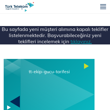
m
Bu sayfada yeni müşteri alımına kapalı teklifler
listelenmektedir. Başvurabileceğiniz yeni
teklifleri incelemek için
tıklayınız.
Ana Sayfa
Mobil
tt-ekip-gucu-tarifesi