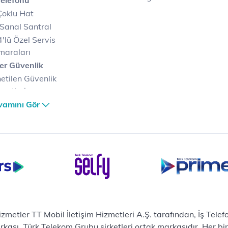
Telefonu
Çoklu Hat
Sanal Santral
'lü Özel Servis
maraları
er Güvenlik
etilen Güvenlik
metleri
er Güvenlik Merkezi
vamını Gör
terilerimize Özel
zümler
i Merkezi & Bulut
i Merkezlerimiz
al Veri Merkezi
etilen Hizmetler
ital Depo Kurumsal
rosoft 365
hizmetler TT Mobil İletişim Hizmetleri A.Ş. tarafından, İş Tel
posta
sı, Türk Telekom Grubu şirketleri ortak markasıdır. Her bir Ş