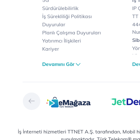
5G
İş 
Sürdürülebilirlik
IP 
İş Sürekliliği Politikası
TT 
Duyurular
444
Nu
Planlı Çalışma Duyuruları
Sib
Yatırımcı İlişkileri
Yön
Kariyer
Hiz
Türk Telekom Satış ve
Sib
Devamını Gör
De
Dağıtım
Müş
Türk Telekom Finansal
Çö
Hizmet Kalitesi Raporları
Ver
Türk Telekom Afet Tedbirleri
Ver
Vizyon & Değerlerimiz
San
Yön
Dij
Mic
İş İnterneti hizmetleri TTNET A.Ş. tarafından, Mobil 
E-
sunulmaktadır. Türk Telekom® marka