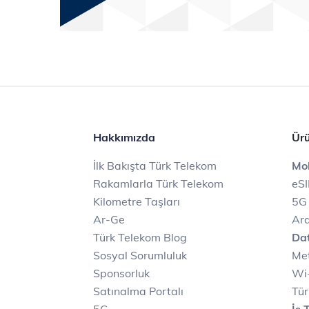
Hakkımızda
Ürü
İlk Bakışta Türk Telekom
Mob
Rakamlarla Türk Telekom
eS
Kilometre Taşları
5G
Ar-Ge
Ara
Türk Telekom Blog
Dat
Sosyal Sorumluluk
Met
Sponsorluk
Wi-
Satınalma Portalı
Tür