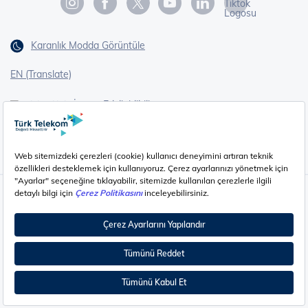
Karanlık Modda Görüntüle
EN (Translate)
Erişilebilirlik
İşaret Dili Çevirisi
Gizlilik - Güvenlik ve KVKK
Çerez Ayarları
©
2026
Türk Telekom