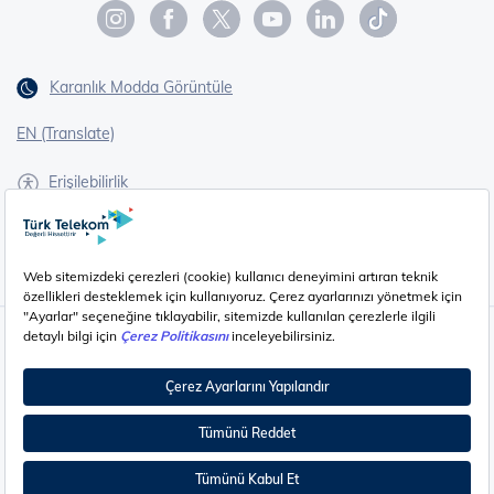
Karanlık Modda Görüntüle
EN (Translate)
Erişilebilirlik
İşaret Dili Çevirisi
Gizlilik - Güvenlik ve KVKK
Çerez Ayarları
©
2026
Türk Telekom