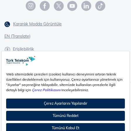
Karanlık Modda Görüntüle
EN (Translate)
Erişilebilirlik
İşaret Dili Çevirisi
Gizlilik - Güvenlik ve KVKK
Çerez Ayarları
©
2026
Türk Telekom