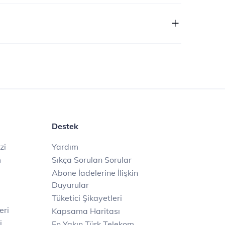
Destek
zi
Yardım
m
Sıkça Sorulan Sorular
Abone İadelerine İlişkin
Duyurular
Tüketici Şikayetleri
eri
Kapsama Haritası
i
En Yakın Türk Telekom