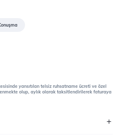
z Konuşma
 tesisinde yansıtılan telsiz ruhsatname ücreti ve özel
cellenmekte olup, aylık olarak taksitlendirilerek faturaya