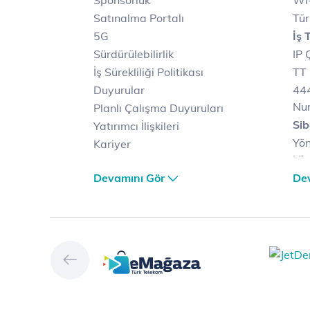
Sponsorluk
Wi-
Satınalma Portalı
Tür
5G
İş 
Sürdürülebilirlik
IP 
İş Sürekliliği Politikası
TT 
Duyurular
444
Nu
Planlı Çalışma Duyuruları
Sib
Yatırımcı İlişkileri
Yön
Kariyer
Hiz
Türk Telekom Satış ve
Sib
Devamını Gör
De
Dağıtım
Müş
Türk Telekom Finansal
Çö
Hizmet Kalitesi Raporları
Ver
Türk Telekom Afet Tedbirleri
Ver
Vizyon & Değerlerimiz
San
Yön
Dij