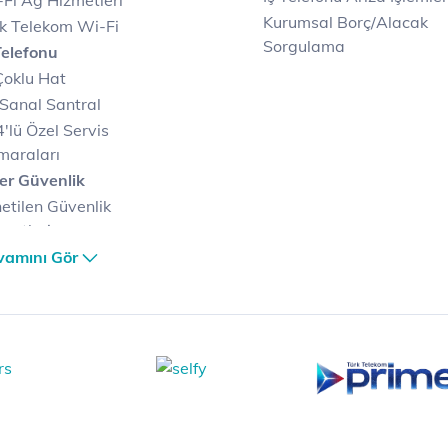
Fi Ağ Hizmetleri
Kurumsal Borç/Alacak
k Telekom Wi-Fi
Sorgulama
Telefonu
Çoklu Hat
Sanal Santral
'lü Özel Servis
maraları
er Güvenlik
etilen Güvenlik
metleri
er Güvenlik Merkezi
vamını Gör
terilerimize Özel
zümler
i Merkezi & Bulut
i Merkezlerimiz
al Veri Merkezi
etilen Hizmetler
ital Depo Kurumsal