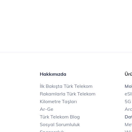
Hakkımızda
Ürü
İlk Bakışta Türk Telekom
Mob
Rakamlarla Türk Telekom
eS
Kilometre Taşları
5G
Ar-Ge
Ara
Türk Telekom Blog
Dat
Sosyal Sorumluluk
Met