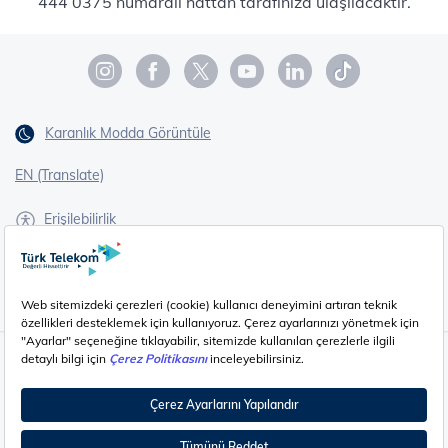
444 0375 numaralı hattan tarafınıza ulaşılacaktır.
Karanlık Modda Görüntüle
EN (Translate)
Erişilebilirlik
İşaret Dili Çevirisi
Gizlilik - Güvenlik ve KVKK
Çerez Ayarları