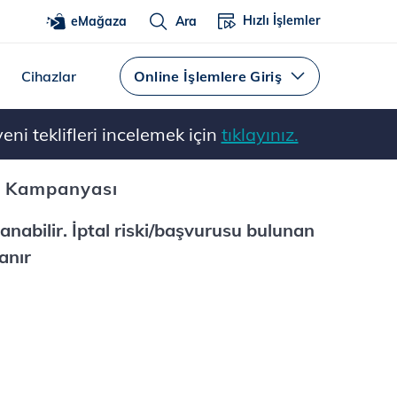
Hızlı İşlemler
eMağaza
Ara
Cihazlar
Online İşlemlere Giriş
ni teklifleri incelemek için
tıklayınız.
a Kampanyası
lanabilir. İptal riski/başvurusu bulunan
anır