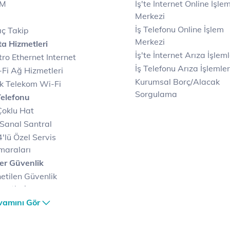
IM
İş'te İnternet Online İşle
Merkezi
İş Telefonu Online İşlem
ç Takip
Merkezi
a Hizmetleri
İş'te İnternet Arıza İşleml
ro Ethernet Internet
İş Telefonu Arıza İşlemler
Fi Ağ Hizmetleri
Kurumsal Borç/Alacak
k Telekom Wi-Fi
Sorgulama
Telefonu
Çoklu Hat
Sanal Santral
'lü Özel Servis
maraları
er Güvenlik
etilen Güvenlik
metleri
er Güvenlik Merkezi
vamını Gör
terilerimize Özel
zümler