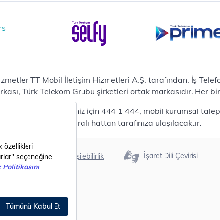
i Merkezi & Bulut
i Merkezlerimiz
al Veri Merkezi
etilen Hizmetler
ital Depo Kurumsal
rosoft 365
hizmetler TT Mobil İletişim Hizmetleri A.Ş. tarafından, İş Tel
posta
sı, Türk Telekom Grubu şirketleri ortak markasıdır. Her bir Ş
ut Tabanlı Yedekleme
 bireysel talepleriniz için 444 1 444, mobil kurumsal talepler
meti
444 0375 numaralı hattan tarafınıza ulaşılacaktır.
tform as a Service(PaaS)
fesyonel Servisler
nanım
Erişilebilirlik
İşaret Dili Çevirisi
ılım
metler
i Nesil Şehirler
ital Dönüşüm Katalogları
azlar