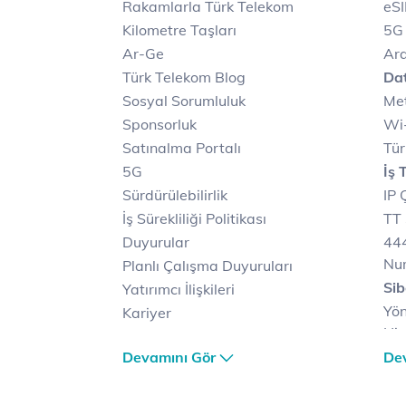
Rakamlarla Türk Telekom
eS
Kilometre Taşları
5G
Ar-Ge
Ara
Türk Telekom Blog
Dat
Sosyal Sorumluluk
Met
Sponsorluk
Wi-
Satınalma Portalı
Tür
5G
İş 
Sürdürülebilirlik
IP 
İş Sürekliliği Politikası
TT 
Duyurular
444
Nu
Planlı Çalışma Duyuruları
Sib
Yatırımcı İlişkileri
Yön
Kariyer
Hiz
Türk Telekom Satış ve
Sib
Devamını Gör
De
Dağıtım
Müş
Türk Telekom Finansal
Çö
Hizmet Kalitesi Raporları