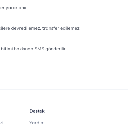
ler yararlanır
lere devredilemez, transfer edilemez.
itimi hakkında SMS gönderilir
Destek
zi
Yardım