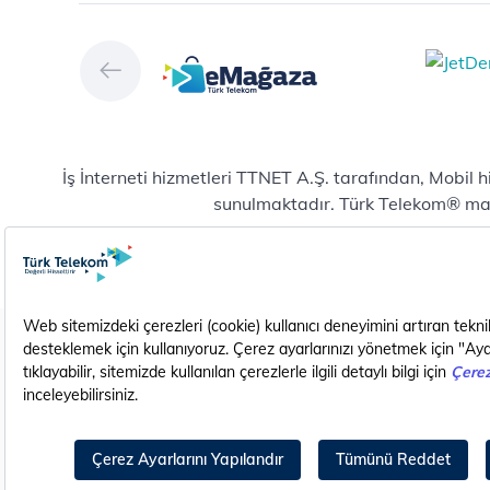
Ver
Türk Telekom Afet Tedbirleri
Ver
Vizyon & Değerlerimiz
San
Yön
Dij
Mic
İş İnterneti hizmetleri TTNET A.Ş. tarafından, Mobil 
E-
sunulmaktadır. Türk Telekom® marka
Bul
Yeni abonelik ve numara taşıma başvurularında mobil
Hiz
Pla
Pro
Do
Karanlık Modda Görüntüle
EN (Translate)
Yaz
Hiz
Yen
Dij
Gizlilik - Güvenlik ve KVKK
Çerez Ayarları
Cih