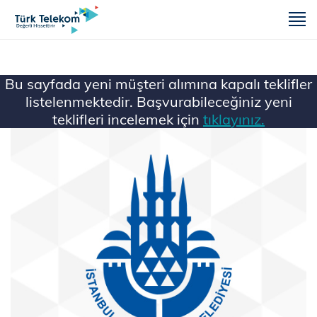
m
Bu sayfada yeni müşteri alımına kapalı teklifler
listelenmektedir. Başvurabileceğiniz yeni
teklifleri incelemek için
tıklayınız.