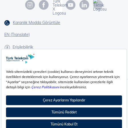
Karanlık Modda Görüntüle
EN (Translate)
Erişilebilirlik
İşaret Dili Çevirisi
Gizlilik - Güvenlik ve KVKK
Çerez Ayarları
©
2026
Türk Telekom