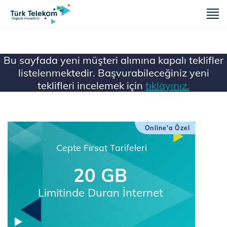
m
Bu sayfada yeni müşteri alımına kapalı teklifler
listelenmektedir. Başvurabileceğiniz yeni
teklifleri incelemek için
tıklayınız.
Ana Sayfa
Online'a Özel
Cepte Fırsat Tarifeleri
20 GB
Limitinde Duran İnternet