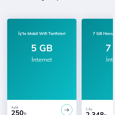
İş'te Mobil Wifi Tarifeleri
7 GB Havuz
5 GB
7
İnternet
İnt
Aylık
1 Ay
250
2.348
TL