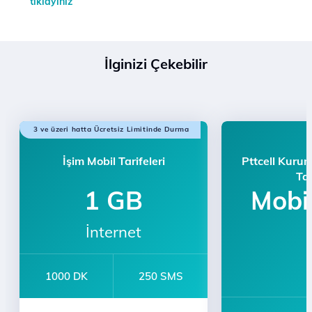
tıklayınız
İlginizi Çekebilir
3 ve üzeri hatta Ücretsiz Limitinde Durma
İşim Mobil Tarifeleri
Pttcell Kuru
Tar
1 GB
Mobi
İnternet
1000 DK
250 SMS
e-dergi Üyeliği