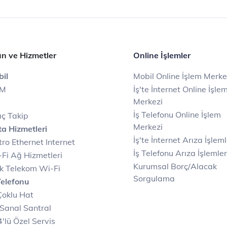
n ve Hizmetler
Online İşlemler
il
Mobil Online İşlem Merke
IM
İş'te İnternet Online İşle
Merkezi
İş Telefonu Online İşlem
ç Takip
Merkezi
a Hizmetleri
İş'te İnternet Arıza İşleml
ro Ethernet Internet
İş Telefonu Arıza İşlemler
Fi Ağ Hizmetleri
Kurumsal Borç/Alacak
k Telekom Wi-Fi
Sorgulama
Telefonu
Çoklu Hat
Sanal Santral
'lü Özel Servis