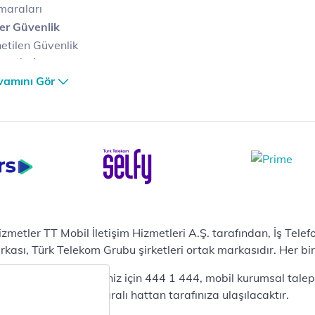
maraları
er Güvenlik
etilen Güvenlik
metleri
er Güvenlik Merkezi
vamını Gör
terilerimize Özel
zümler
i Merkezi & Bulut
i Merkezlerimiz
al Veri Merkezi
etilen Hizmetler
ital Depo Kurumsal
rosoft 365
hizmetler TT Mobil İletişim Hizmetleri A.Ş. tarafından, İş Tel
posta
sı, Türk Telekom Grubu şirketleri ortak markasıdır. Her bir Ş
ut Tabanlı Yedekleme
 bireysel talepleriniz için 444 1 444, mobil kurumsal talepler
meti
444 0375 numaralı hattan tarafınıza ulaşılacaktır.
tform as a Service(PaaS)
fesyonel Servisler