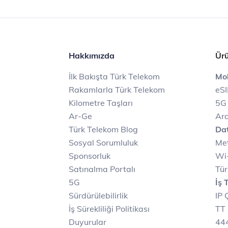
Hakkımızda
Ürü
İlk Bakışta Türk Telekom
Mob
Rakamlarla Türk Telekom
eS
Kilometre Taşları
5G
Ar-Ge
Ara
Türk Telekom Blog
Dat
Sosyal Sorumluluk
Met
Sponsorluk
Wi-
Satınalma Portalı
Tür
5G
İş 
Sürdürülebilirlik
IP 
İş Sürekliliği Politikası
TT 
Duyurular
444