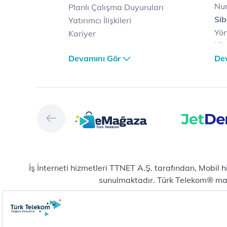
Nu
Planlı Çalışma Duyuruları
Sib
Yatırımcı İlişkileri
Yön
Kariyer
Hiz
Türk Telekom Satış ve
Sib
Devamını Gör
De
Dağıtım
Müş
Türk Telekom Finansal
Çö
Hizmet Kalitesi Raporları
Ver
Türk Telekom Afet Tedbirleri
Ver
Vizyon & Değerlerimiz
San
Yön
Dij
Mic
İş İnterneti hizmetleri TTNET A.Ş. tarafından, Mobil 
E-
sunulmaktadır. Türk Telekom® marka
Bul
Yeni abonelik ve numara taşıma başvurularında mobil
Hiz
Pla
Pro