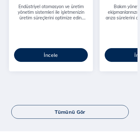
Endüstriyel otomasyon ve üretim
Bakım yöneti
yönetim sistemleri ile işletmenizin
ekipmanlarınızı
üretim süreçlerini optimize edin.
arıza sürelerini a
Verimlilik ve kaliteyi artırarak rekabet
ile maliyet etki
avantajı sağlayın.
hizmetl
İncele
İn
Tümünü Gör