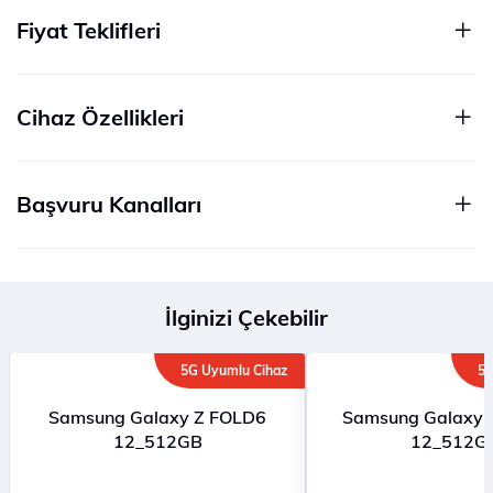
Fiyat Teklifleri
Cihaz Özellikleri
Başvuru Kanalları
İlginizi Çekebilir
5G Uyumlu Cihaz
5G
Samsung Galaxy Z FOLD6
Samsung Galaxy S
12_512GB
12_512G